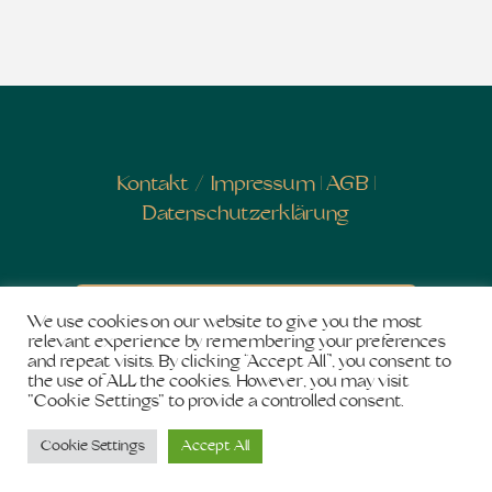
Kontakt
/
Impressum
|
AGB
|
Datenschutzerklärung
Newsletter abonnieren
We use cookies on our website to give you the most
relevant experience by remembering your preferences
and repeat visits. By clicking “Accept All”, you consent to
the use of ALL the cookies. However, you may visit
"Cookie Settings" to provide a controlled consent.
Copyright © 2026
Salon de Shakti
. Stolz präsentiert
Cookie Settings
Accept All
von
WordPress
und
Bam
.