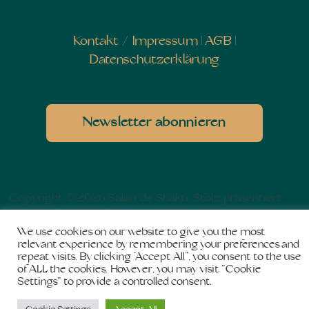
Kontakt
/
Impressum
|
AGB
|
Datenschutzerklärung
Newsletter abonnieren
Copyright © 2026
Salon de Shakti
. Stolz präsentiert
von
WordPress
und
Bam
.
We use cookies on our website to give you the most
relevant experience by remembering your preferences and
repeat visits. By clicking “Accept All”, you consent to the use
of ALL the cookies. However, you may visit "Cookie
Settings" to provide a controlled consent.