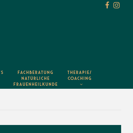
TS
FACHBERATUNG
THERAPIE/
NATÜRLICHE
COACHING
FRAUENHEILKUNDE