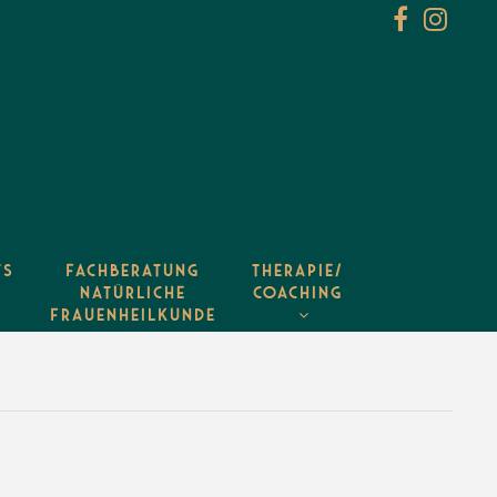
TS
FACHBERATUNG
THERAPIE/
NATÜRLICHE
COACHING
FRAUENHEILKUNDE