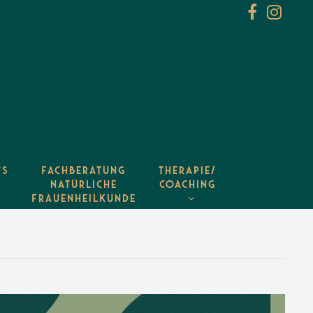
TS
FACHBERATUNG
THERAPIE/
NATÜRLICHE
COACHING
FRAUENHEILKUNDE